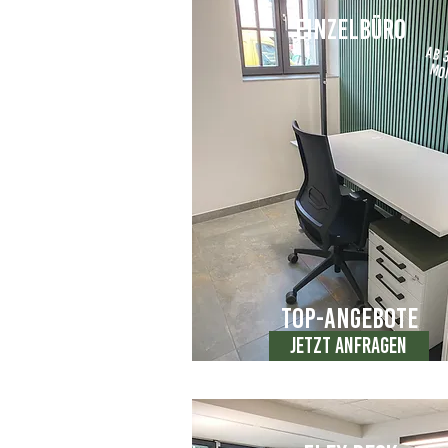
Einzelbüro
Ab 
on
Top-Angebote
Jetzt anfragen