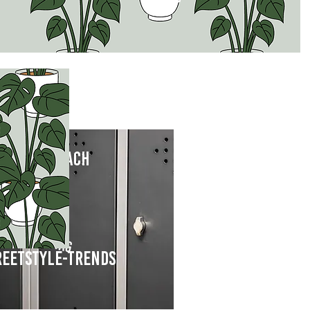
Flex Desk
ungen an:
Schließfach
15 € / Tag
reetstyle-Trends