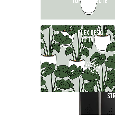
Top-Angebote
Flex Desk
Wir bieten Dir auch folgende Extra Leist
10 Tage
10 Tickets
für 135 €
St