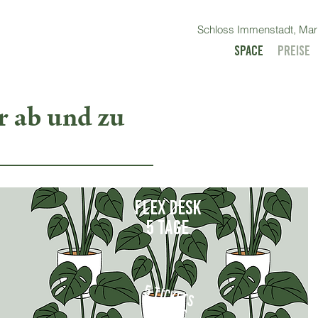
Schloss Immenstadt, Mari
Space
Preise
r ab und zu
Streetstyle-Trends
Flex Desk
5 tage
5 Tickets
für 75 €