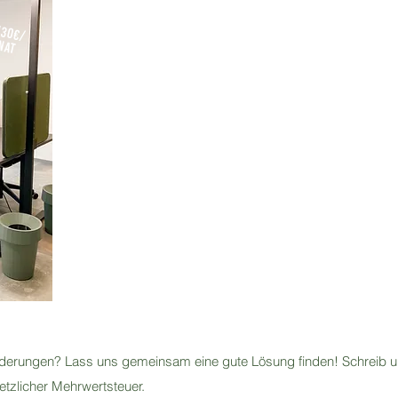
130€/
M
at
rderungen? Lass uns gemeinsam eine gute Lösung finden! Schreib u
etzlicher Mehrwertsteuer.