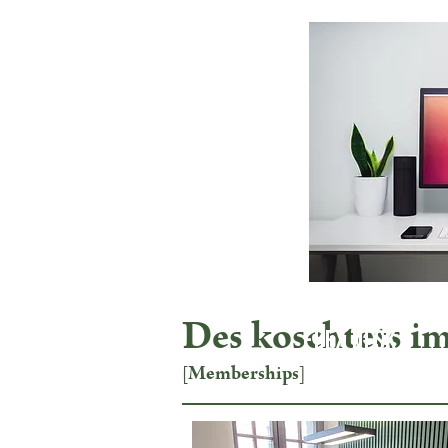
Des koschtets i
Flex Desk
[Memberships]